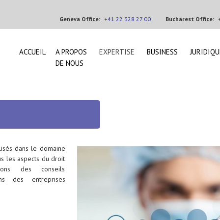
Geneva Office:
+41 22 328 27 00
Bucharest Office:
ACCUEIL
A PROPOS
EXPERTISE
BUSINESS
JURIDIQU
DE NOUS
lisés dans le domaine
s les aspects du droit
sons des conseils
ns des entreprises