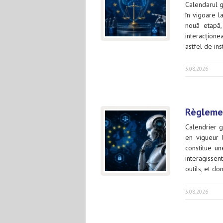
Calendarul ge
în vigoare 
nouă etapă, 
interacționea
astfel de in
3.08.2026
Règlemen
Calendrier g
en vigueur 
constitue un
interagissen
outils, et d
3.08.2026