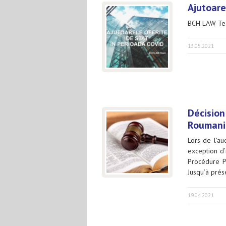
Ajutoare
BCH LAW Te
13.05.2021
Décisio
Roumani
Lors de l’au
exception d’
Procédure P
Jusqu’à prése
19.04.2021