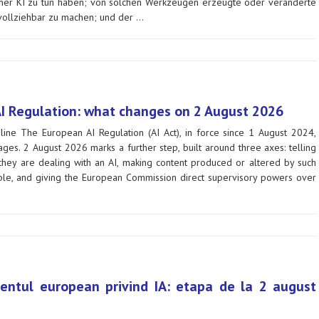
einer KI zu tun haben; von solchen Werkzeugen erzeugte oder veränderte
vollziehbar zu machen; und der …
I Regulation: what changes on 2 August 2026
line The European AI Regulation (AI Act), in force since 1 August 2024,
tages. 2 August 2026 marks a further step, built around three axes: telling
they are dealing with an AI, making content produced or altered by such
able, and giving the European Commission direct supervisory powers over
entul european privind IA: etapa de la 2 august