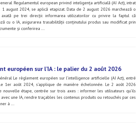
neral Regulamentul european privind inteligența artificială (AI Act), intrat
la 1 august 2024, se aplică etapizat. Data de 2 august 2026 marchează o
axată pe trei direcții: informarea utilizatorilor cu privire la faptul că
ză cu o IA, asigurarea trasabilității conținutului produs sau modificat prin
strumente și conferirea …
t européen sur l’IA : le palier du 2 août 2026
énéral Le règlement européen sur l’intelligence artificielle (AI Act), entré
le 1er août 2024, s’applique de manière échelonnée. Le 2 août 2026
e nouvelle étape, centrée sur trois axes : informer les utilisateurs qu’ils
t avec une IA, rendre traçables les contenus produits ou retouchés par ces
onner à …