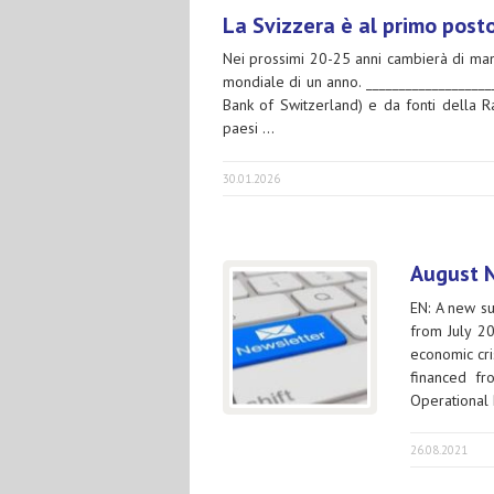
La Svizzera è al primo posto
Nei prossimi 20-25 anni cambierà di man
mondiale di un anno. ___________________
Bank of Switzerland) e da fonti della Ra
paesi …
30.01.2026
August 
EN: A new s
from July 2
economic cr
financed fr
Operational
26.08.2021