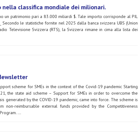
 nella classifica mondiale dei milionari.
o un patrimonio pari a 83.000 miliardi $. Tale importo corrisponde al PIL
_ Secondo le statistiche fornite nel 2025 dalla banca svizzera UBS (Union
dio Televisione Svizzera (RTS), la Svizzera rimane in cima alla lista dei
Newsletter
upport scheme for SMEs in the context of the Covid-19 pandemic Starting
021, the state aid scheme – Support for SMEs in order to overcome the
isis generated by the COVID-19 pandemic, came into force. The scheme is
om non-reimbursable external funds provided by the Competitiveness
 Program. …