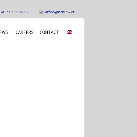
+40 21 326 60 53
office@bchlaw.eu
EWS
CAREERS
CONTACT