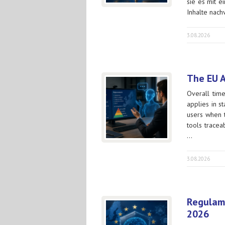
sie es mit 
Inhalte nach
3.08.2026
The EU A
Overall time
applies in s
users when 
tools trace
…
3.08.2026
Regulam
2026