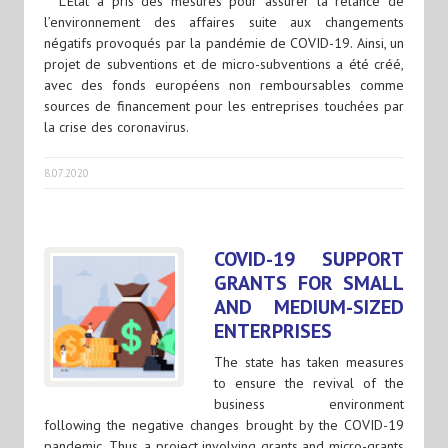
L’État a pris des mesures pour assurer la relance de
l’environnement des affaires suite aux changements
négatifs provoqués par la pandémie de COVID-19. Ainsi, un
projet de subventions et de micro-subventions a été créé,
avec des fonds européens non remboursables comme
sources de financement pour les entreprises touchées par
la crise des coronavirus.
8.07.2020
COVID-19 SUPPORT
GRANTS FOR SMALL
AND MEDIUM-SIZED
ENTERPRISES
The state has taken measures
to ensure the revival of the
business environment
following the negative changes brought by the COVID-19
pandemic. Thus, a project involving grants and micro-grants