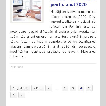
pentru anul 2020
Noutăți legislative în mediul de
afaceri pentru anul 2020 Deși
impredictibilitatea mediului de
afaceri din România este de
notorietate, creând dificultăți financiare atât investitorilor
străini cât și antreprenorilor autohtoni, există în prezent
câțiva factori de luat în considerare pentru planificarea
afacerii dumneavoastră în anul 2020 din perspectiva
modificărilor legislative pregătite de Guvern. Majorarea
salariului …
29.11.2019
Page 4 of 6
« First
«
...
2
3
4
5
6
»